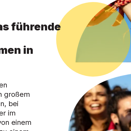
das führende
men in
ten
in großem
n, bei
er im
 von einem