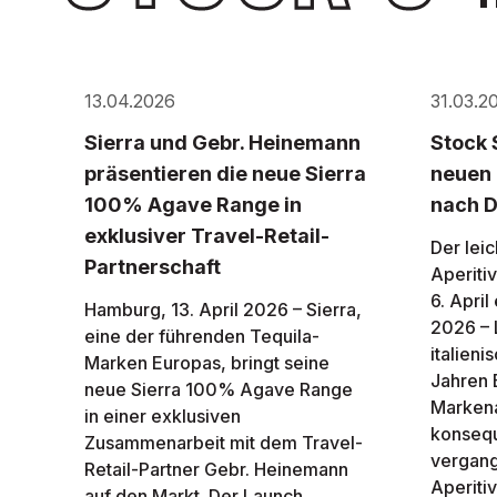
13.04.2026
31.03.2
Sierra und Gebr. Heinemann
Stock 
präsentieren die neue Sierra
neuen 
100% Agave Range in
nach 
exklusiver Travel-Retail-
Der leic
Partnerschaft
Aperiti
6. April
Hamburg, 13. April 2026 – Sierra,
2026 – 
eine der führenden Tequila-
italien
Marken Europas, bringt seine
Jahren 
neue Sierra 100% Agave Range
Markena
in einer exklusiven
konsequ
Zusammenarbeit mit dem Travel-
vergang
Retail-Partner Gebr. Heinemann
Aperitiv
auf den Markt. Der Launch