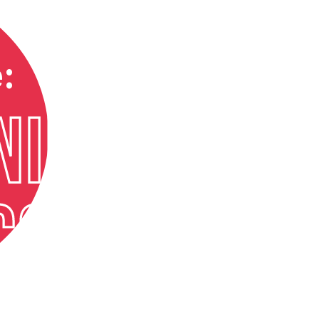
:
NING LOCA
ICONS