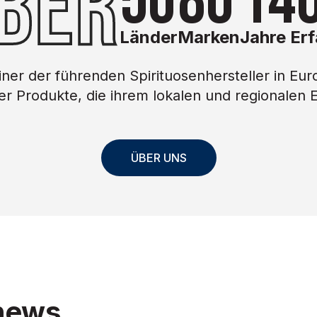
BER
50
80
14
Länder
Marken
Jahre Er
 einer der führenden Spirituosenhersteller in Eur
ger Produkte, die ihrem lokalen und regionalen 
ÜBER UNS
news