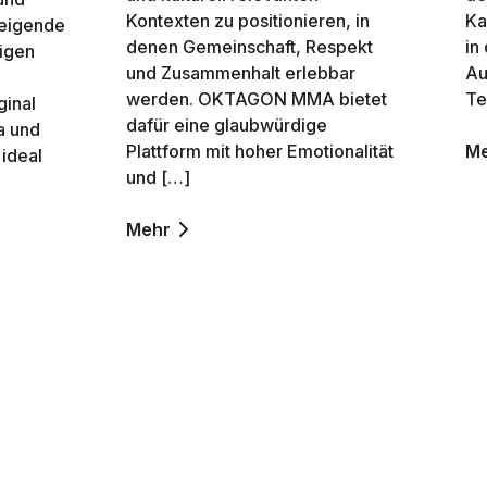
Kontexten zu positionieren, in
Ka
teigende
denen Gemeinschaft, Respekt
in
igen
und Zusammenhalt erlebbar
Au
werden. OKTAGON MMA bietet
Te
ginal
dafür eine glaubwürdige
a und
Plattform mit hoher Emotionalität
M
 ideal
und […]
Mehr