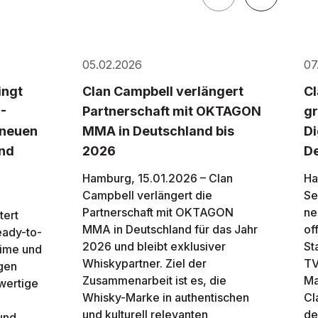
05.02.2026
07
ingt
Clan Campbell verlängert
Cl
-
Partnerschaft mit OKTAGON
gr
 neuen
MMA in Deutschland bis
Di
und
2026
D
Hamburg, 15.01.2026 – Clan
Ha
Campbell verlängert die
Se
Partnerschaft mit OKTAGON
ne
tert
MMA in Deutschland für das Jahr
of
eady-to-
2026 und bleibt exklusiver
St
Lime und
Whiskypartner. Ziel der
TV
igen
Zusammenarbeit ist es, die
Ma
wertige
Whisky-Marke in authentischen
Cl
und kulturell relevanten
de
und