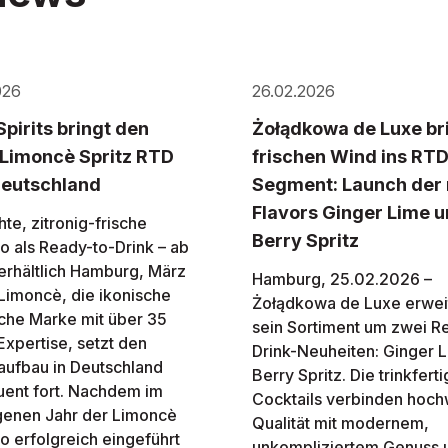
026
26.02.2026
Spirits bringt den
Żołądkowa de Luxe br
Limoncè Spritz RTD
frischen Wind ins RTD
Deutschland
Segment: Launch der
Flavors Ginger Lime 
hte, zitronig-frische
Berry Spritz
vo als Ready-to-Drink – ab
 erhältlich Hamburg, März
Hamburg, 25.02.2026 –
Limoncè, die ikonische
Żołądkowa de Luxe erwei
ische Marke mit über 35
sein Sortiment um zwei R
Expertise, setzt den
Drink-Neuheiten: Ginger 
ufbau in Deutschland
Berry Spritz. Die trinkfert
ent fort. Nachdem im
Cocktails verbinden hoch
enen Jahr der Limoncè
Qualität mit modernem,
o erfolgreich eingeführt
unkompliziertem Genuss 