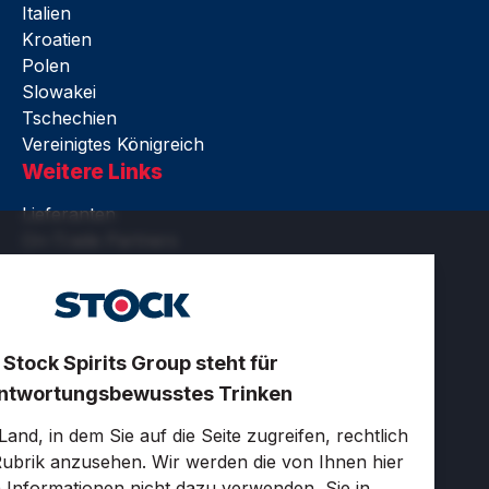
Italien
Kroatien
Polen
Slowakei
Tschechien
Vereinigtes Königreich
Weitere Links
Lieferanten
On-Trade Partners
Rechtliches
Barrierefreiheit
Nutzungsbedingungen
Datenschutz und Cookies
 Stock Spirits Group steht für
Zertifikate
ntwortungsbewusstes Trinken
Cookie-Einstellungen
LinkedIn
and, in dem Sie auf die Seite zugreifen, rechtlich
 Rubrik anzusehen. Wir werden die von Ihnen hier
en Informationen nicht dazu verwenden, Sie in