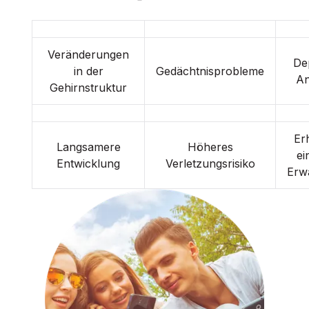
Veränderungen
De
in der
Gedächtnisprobleme
An
Gehirnstruktur
Er
Langsamere
Höheres
ei
Entwicklung
Verletzungsrisiko
Erw