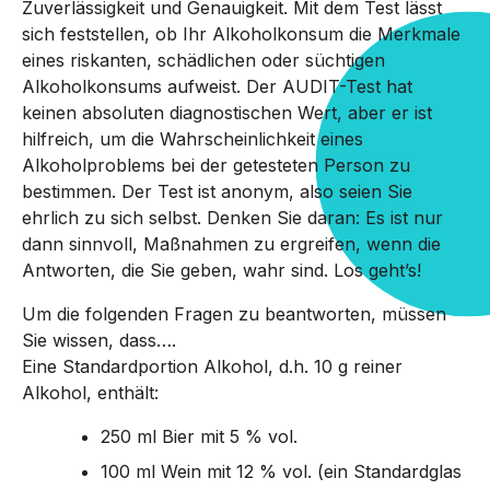
Zuverlässigkeit und Genauigkeit. Mit dem Test lässt
sich feststellen, ob Ihr Alkoholkonsum die Merkmale
eines riskanten, schädlichen oder süchtigen
Alkoholkonsums aufweist. Der AUDIT-Test hat
keinen absoluten diagnostischen Wert, aber er ist
hilfreich, um die Wahrscheinlichkeit eines
Alkoholproblems bei der getesteten Person zu
bestimmen. Der Test ist anonym, also seien Sie
ehrlich zu sich selbst. Denken Sie daran: Es ist nur
dann sinnvoll, Maßnahmen zu ergreifen, wenn die
Antworten, die Sie geben, wahr sind. Los geht’s!
Um die folgenden Fragen zu beantworten, müssen
Sie wissen, dass….
Eine Standardportion Alkohol, d.h. 10 g reiner
Alkohol, enthält:
250 ml Bier mit 5 % vol.
100 ml Wein mit 12 % vol. (ein Standardglas