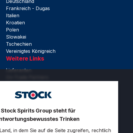
Deutschland
Frankreich - Dugas
Italien
Kroatien
Polen
Slowakei
Tschechien
Vereinigtes Königreich
Weitere Links
Lieferanten
On-Trade Partners
Rechtliches
Barrierefreiheit
Nutzungsbedingungen
Datenschutz und Cookies
 Stock Spirits Group steht für
Zertifikate
ntwortungsbewusstes Trinken
Cookie-Einstellungen
LinkedIn
and, in dem Sie auf die Seite zugreifen, rechtlich