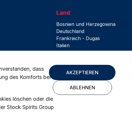
Land
Bosnien und Herzegowina
Deutschland
Frankreich - Dugas
Italien
Kroatien
Polen
Slowakei
inverstanden, dass
AKZEPTIEREN
Tschechien
ung des Komforts bei
Vereinigtes Königreich
ABLEHNEN
okies löschen oder die
der Stock Spirits Group