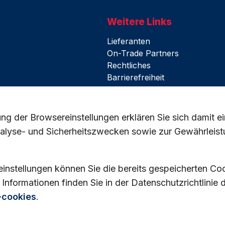
Weitere Links
Lieferanten
On-Trade Partners
Rechtliches
Barrierefreiheit
Nutzungsbedingungen
Datenschutz und Cookies
Zertifikate
g der Browsereinstellungen erklären Sie sich damit e
Cookie-Einstellungen
nalyse- und Sicherheitszwecken sowie zur Gewährleist
LinkedIn
instellungen können Sie die bereits gespeicherten Co
nformationen finden Sie in der Datenschutzrichtlinie 
 vorbehalten.
-cookies
.