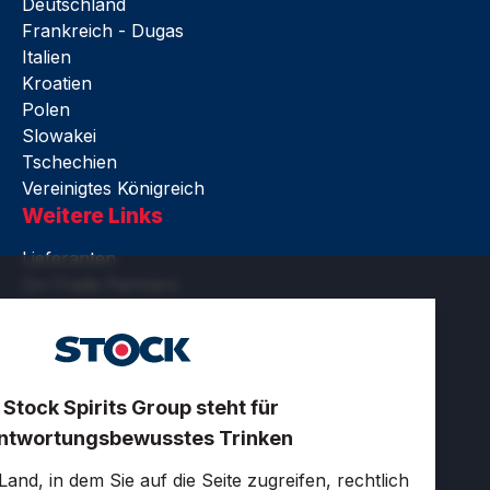
Deutschland
Frankreich - Dugas
Italien
Kroatien
Polen
Slowakei
Tschechien
Vereinigtes Königreich
Weitere Links
Lieferanten
On-Trade Partners
Rechtliches
Barrierefreiheit
Nutzungsbedingungen
Datenschutz und Cookies
 Stock Spirits Group steht für
Zertifikate
ntwortungsbewusstes Trinken
Cookie-Einstellungen
LinkedIn
and, in dem Sie auf die Seite zugreifen, rechtlich